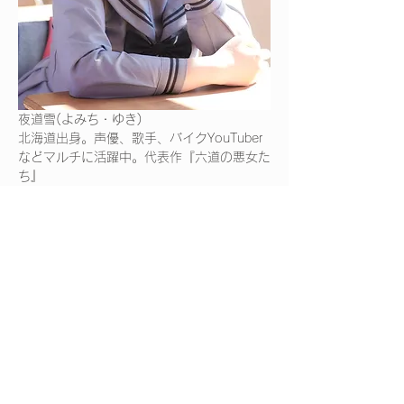
夜道雪(よみち・ゆき)
北海道出身。声優、歌手、バイクYouTuber
などマルチに活躍中。代表作『六道の悪女た
ち』
(姫野莇美)、『スーパーカブ」(小熊)、『女
神寮の寮母くん。』(八月朔せれね)など。
2022年にソロ歌手として『初雪
FirstLove』をリリース。2021年発売の1St
写真集「ひめごと」がAmazon写真集ランキ
ング1位を記録。
夜道 雪さんの公式サイトはこちら
https://yomichi-yuki.com/
Previous