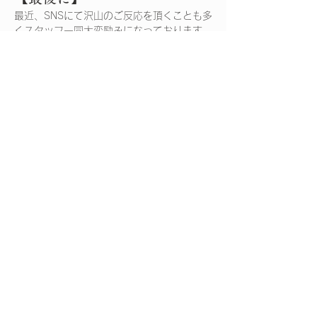
最近、SNSにて沢山のご反応を頂くことも多
くスタッフ一同大変励みになっております。
私自身も現を抜かす事無く、制作の糧として
本作を更に盛り上げていく所存です。
応援してくださる皆様のご期待に沿うだけで
なく、越えられるよう日々奮闘して参ります
ので変わらぬご愛顧のほどよろしくお願いい
たします。
今回の更新は以上となります。
ここまで読んでくださり、ありがとうござい
ました！
次回更新をお楽しみに！
Previous
更新者：
大桐 トウゴ